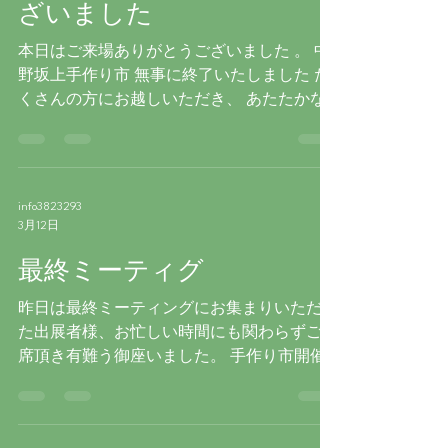
ざいました
本日はご来場ありがとうございました 。 中
野坂上手作り市 無事に終了いたしました た
くさんの方にお越しいただき、 あたたかな
時間に包まれた一日となりました 作り手さ
んとお話しされる様子や、 楽しそうに作品
を選ばれる姿がとても印象的でした。 ご来
場くださった皆さま、出展者の皆さま、ご協
info3823293
力いただいた皆さまに心より感謝申し上げま
3月12日
す。 本当にありがとうございました。
最終ミーティグ
昨日は最終ミーティングにお集まりいただい
た出展者様、お忙しい時間にも関わらずご出
席頂き有難う御座いました。 手作り市開催
前に親睦を深められた事、ありがたく思いま
す。 手作り市当日も宜しくお願い致しま
す。 残念ながらご出席頂けなかった出展者