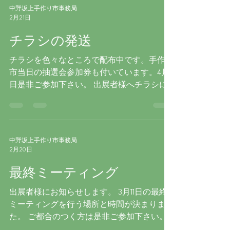
様には後日、内容をメールにてご連絡させて
中野坂上手作り市事務局
頂きます。メール送付前にインスタグラムご
2月21日
利用の出展者様にはメール送付のご連絡を入
チラシの発送
れさせて頂きます。 宜しくお願い致しま
す。
チラシを色々なところで配布中です。手作り
市当日の抽選会参加券も付いています。4月11
日是非ご参加下さい。 出展者様へチラシに
関するお知らせです。 チラシをご希望され
ていた出展者様、昨日クリックポストにて発
送いたしました。もうしばらくお待ち下さ
い。 宜しくお願い致します。
中野坂上手作り市事務局
2月20日
最終ミーティング
出展者様にお知らせします。 3月11日の最終
ミーティングを行う場所と時間が決まりまし
た。 ご都合のつく方は是非ご参加下さい。
場所 本二会館（本町2丁目町会事務所） 中野