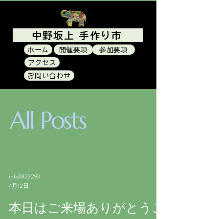
中野坂上 手作り市
ホーム
開催要項
参加要項
アクセス
配置図と出展者一覧
お問い合わせ
ブログ
All Posts
info3823293
4月12日
本日はご来場ありがとうご