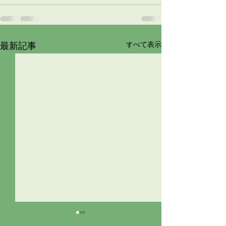
すべて表示
最新記事
最終ミーティグ
チラシの発送