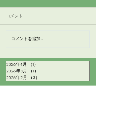
昨日は最終ミーティングにお
チラシを色々なと
コメント
集まりいただいた出展者様、
中です。手作り市
お忙しい時間にも関わらずご
会参加券も付いて
出席頂き有難う御座いまし
月11日是非ご参加
た。 手作り市開催前に親睦を
展者様へチラシに
コメントを追加…
深められた事、ありがたく思
らせです。 チラ
います。 手作り市当日も宜し
れていた出展者様
くお願い致します。 残念なが
ックポストにて発
2026年4月
（1）
1件の記事
らご出席頂けなかった出展者
した。もうしばら
2026年3月
（1）
1件の記事
様には後日、内容をメールに
さい。 宜しくお
2026年2月
（3）
3件の記事
てご連絡させて頂きます。メ
す。
ール送付前にインスタグラム
ご利用の出展者様にはメール
中野坂上 手作り市
送付のご連絡を入れさせて頂
きます。 宜しくお願い致しま
す。
事務局